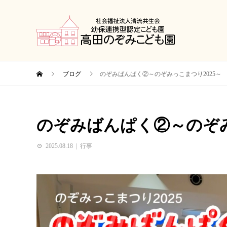
ブログ
のぞみばんぱく②～のぞみっこまつり2025～
のぞみばんぱく②～のぞみ
2025.08.18
行事